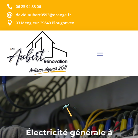

06 25 94 88 06

david.aubert0593@orange.fr

93 Mengleur 29640 Plougonven
Électricité générale à